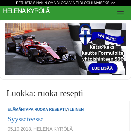
PERUSTA SINÄKIN OMA BLOGAAJA.FI BLOGI ILMAISEKSI >>
HELENA KYRÖLÄ
Luokka: ruoka resepti
ELÄMÄNTAPA
,
RUOKA RESEPTI
,
YLEINEN
Syyssateessa
05.10.2018, HELENA KYRÖLÄ