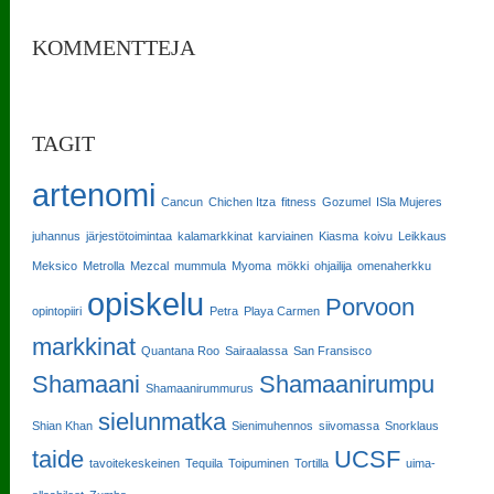
KOMMENTTEJA
TAGIT
artenomi
Cancun
Chichen Itza
fitness
Gozumel
ISla Mujeres
juhannus
järjestötoimintaa
kalamarkkinat
karviainen
Kiasma
koivu
Leikkaus
Meksico
Metrolla
Mezcal
mummula
Myoma
mökki
ohjailija
omenaherkku
opiskelu
Porvoon
opintopiiri
Petra
Playa Carmen
markkinat
Quantana Roo
Sairaalassa
San Fransisco
Shamaani
Shamaanirumpu
Shamaanirummurus
sielunmatka
Shian Khan
Sienimuhennos
siivomassa
Snorklaus
taide
UCSF
tavoitekeskeinen
Tequila
Toipuminen
Tortilla
uima-