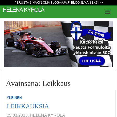
PERUSTA SINÄKIN OMA BLOGAAJA.FI BLOGI ILMAISEKSI >>
HELENA KYRÖLÄ
Avainsana: Leikkaus
YLEINEN
LEIKKAUKSIA
05.03.2013, HELENA KYRÖLÄ