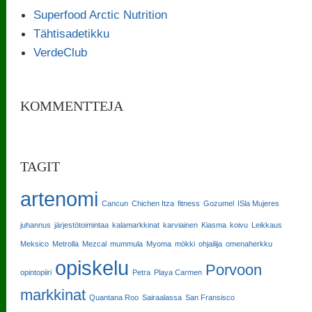
Superfood Arctic Nutrition
Tähtisadetikku
VerdeClub
KOMMENTTEJA
TAGIT
artenomi
Cancun
Chichen Itza
fitness
Gozumel
ISla Mujeres
juhannus
järjestötoimintaa
kalamarkkinat
karviainen
Kiasma
koivu
Leikkaus
Meksico
Metrolla
Mezcal
mummula
Myoma
mökki
ohjailija
omenaherkku
opiskelu
Porvoon
opintopiiri
Petra
Playa Carmen
markkinat
Quantana Roo
Sairaalassa
San Fransisco