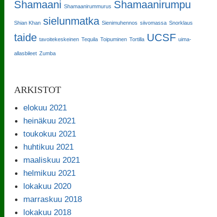
Shamaani
Shamaanirumpu
Shamaanirummurus
sielunmatka
Shian Khan
Sienimuhennos
siivomassa
Snorklaus
taide
UCSF
tavoitekeskeinen
Tequila
Toipuminen
Tortilla
uima-
allasbileet
Zumba
ARKISTOT
elokuu 2021
heinäkuu 2021
toukokuu 2021
huhtikuu 2021
maaliskuu 2021
helmikuu 2021
lokakuu 2020
marraskuu 2018
lokakuu 2018