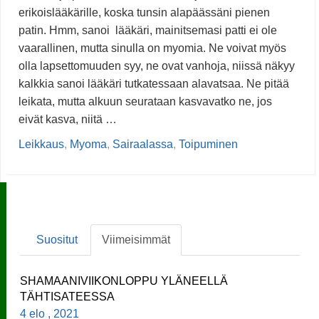
erikoislääkärille, koska tunsin alapäässäni pienen
patin. Hmm, sanoi lääkäri, mainitsemasi patti ei ole
vaarallinen, mutta sinulla on myomia. Ne voivat myös
olla lapsettomuuden syy, ne ovat vanhoja, niissä näkyy
kalkkia sanoi lääkäri tutkatessaan alavatsaa. Ne pitää
leikata, mutta alkuun seurataan kasvavatko ne, jos
eivät kasva, niitä …
Leikkaus
,
Myoma
,
Sairaalassa
,
Toipuminen
Suositut
Viimeisimmät
SHAMAANIVIIKONLOPPU YLÄNEELLÄ
TÄHTISATEESSA
4 elo , 2021