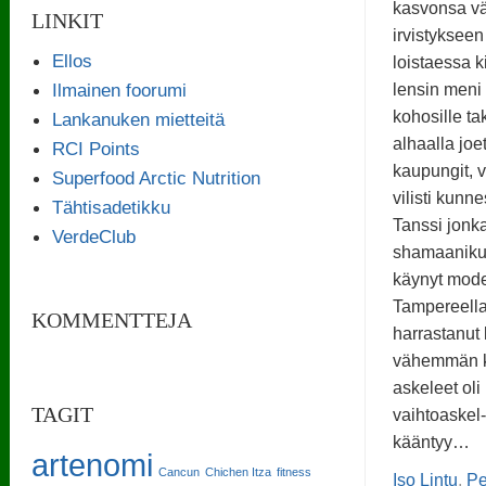
kasvonsa vä
LINKIT
irvistykseen
Ellos
loistaessa ki
Ilmainen foorumi
lensin meni t
kohosille ta
Lankanuken mietteitä
alhaalla joet,
RCI Points
kaupungit, 
Superfood Arctic Nutrition
vilisti kunn
Tähtisadetikku
Tanssi jonka
VerdeClub
shamaanikur
käynyt moder
Tampereella
KOMMENTTEJA
harrastanut
vähemmän ka
askeleet oli
TAGIT
vaihtoaskel
kääntyy…
artenomi
Cancun
Chichen Itza
fitness
Iso Lintu
,
Pe