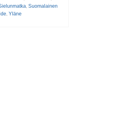
Sielunmatka
,
Suomalainen
ide
,
Yläne