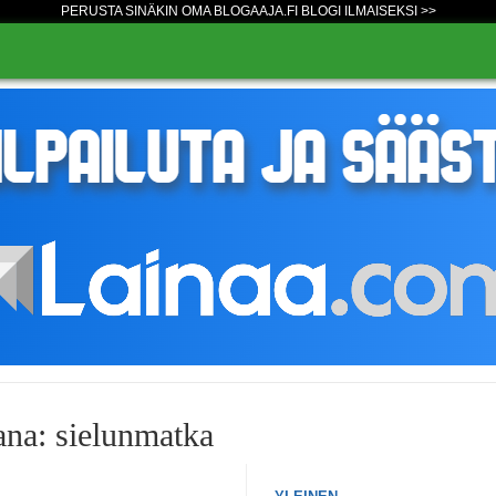
PERUSTA SINÄKIN OMA BLOGAAJA.FI BLOGI ILMAISEKSI >>
ana: sielunmatka