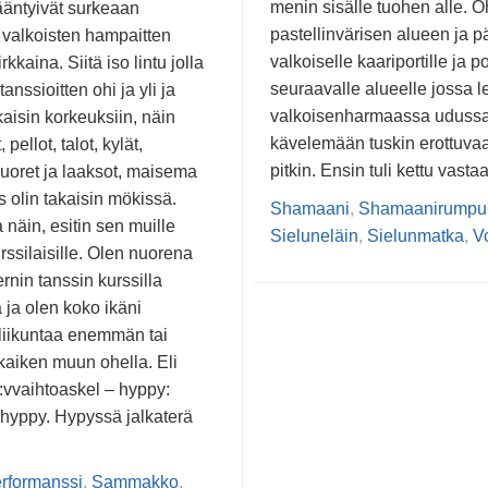
menin sisälle tuohen alle. Oh
äntyivät surkeaan
pastellinvärisen alueen ja p
 valkoisten hampaitten
valkoiselle kaariportille ja po
rkkaina. Siitä iso lintu jolla
seuraavalle alueelle jossa le
anssioitten ohi ja yli ja
valkoisenharmaassa udussa
kaisin korkeuksiin, näin
kävelemään tuskin erottuva
 pellot, talot, kylät,
pitkin. Ensin tuli kettu vast
vuoret ja laaksot, maisema
es olin takaisin mökissä.
Shamaani
,
Shamaanirumpu
 näin, esitin sen muille
Sieluneläin
,
Sielunmatka
,
V
ssilaisille. Olen nuorena
nin tanssin kurssilla
 ja olen koko ikäni
 liikuntaa enemmän tai
iken muun ohella. Eli
 :vvaihtoaskel – hyppy:
-hyppy. Hypyssä jalkaterä
rformanssi
,
Sammakko
,