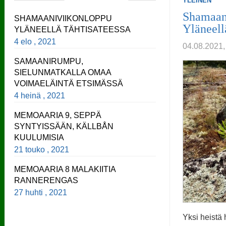
YLEINEN
Shamaan
SHAMAANIVIIKONLOPPU
Yläneell
YLÄNEELLÄ TÄHTISATEESSA
4 elo , 2021
04.08.202
SAMAANIRUMPU,
SIELUNMATKALLA OMAA
VOIMAELÄINTÄ ETSIMÄSSÄ
4 heinä , 2021
MEMOAARIA 9, SEPPÄ
SYNTYISSÄÄN, KÄLLBÅN
KUULUMISIA
21 touko , 2021
MEMOAARIA 8 MALAKIITIA
RANNERENGAS
27 huhti , 2021
Yksi heistä