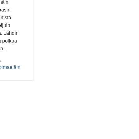
itin
ääsin
rtista
ijuin
. Lähdin
a polkua
aan…
,
oimaeläin