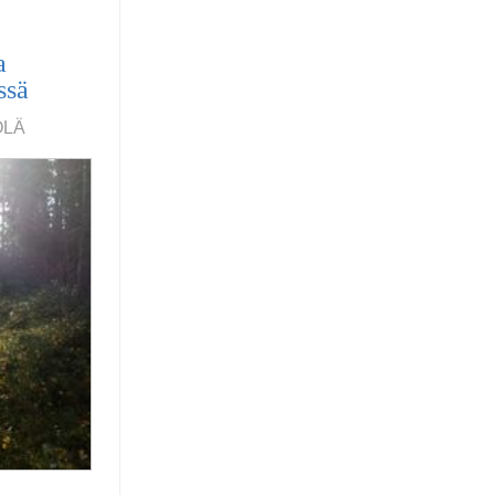
a
ssä
ÖLÄ