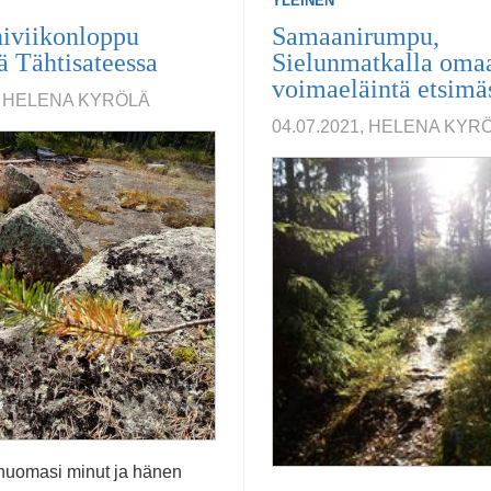
YLEINEN
iviikonloppu
Samaanirumpu,
ä Tähtisateessa
Sielunmatkalla oma
voimaeläintä etsimä
1, HELENA KYRÖLÄ
04.07.2021, HELENA KYR
 huomasi minut ja hänen