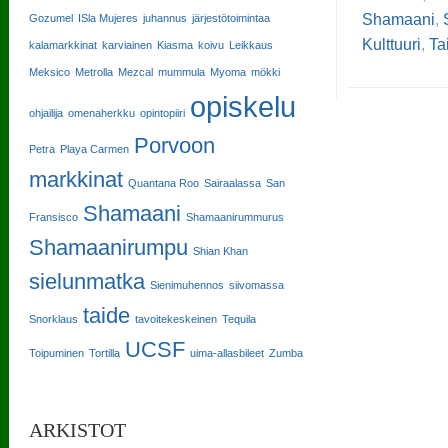
Shamaani
,
Gozumel
ISla Mujeres
juhannus
järjestötoimintaa
Kulttuuri
,
Ta
kalamarkkinat
karviainen
Kiasma
koivu
Leikkaus
Meksico
Metrolla
Mezcal
mummula
Myoma
mökki
opiskelu
ohjailija
omenaherkku
opintopiiri
Porvoon
Petra
Playa Carmen
markkinat
Quantana Roo
Sairaalassa
San
Shamaani
Fransisco
Shamaanirummurus
Shamaanirumpu
Shian Khan
sielunmatka
Sienimuhennos
siivomassa
taide
Snorklaus
tavoitekeskeinen
Tequila
UCSF
Toipuminen
Tortilla
uima-allasbileet
Zumba
ARKISTOT